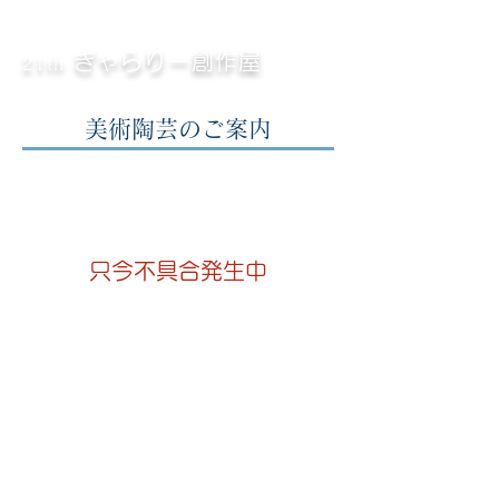
ぎゃらりー創作屋
21th
美術陶芸のご案内
​只今不具合発生中