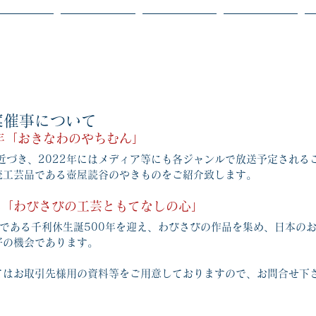
ホーム
お知らせ
美術陶芸
販促商品
案催事について
年「おきなわのやちむん」 
近づき、2022年にはメディア等にも各ジャンルで放送予定される
統工芸品である壺屋読谷のやきものをご紹介致します。
年「わびさびの工芸ともてなしの心」 
人である千利休生誕500年を迎え、わびさびの作品を集め、日本の
好の機会であります。
てはお取引先様用の資料等をご用意しておりますので、お問合せ下